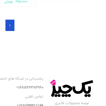
۳۵۰,۰۰۰
تومان
1
پشتیبانی در شبکه های اجتما
۹۲۲۳۸۱۲۹۶۰(۹۸)+
تماس تلفنی
عرضه محصولات فانتزی
۲۱88811248(۹۸)+