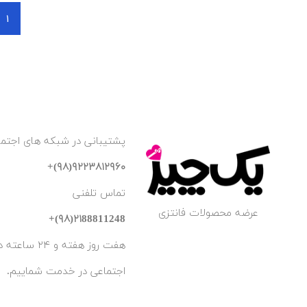
1
پشتیبانی در شبکه های اجتما
۹۲۲۳۸۱۲۹۶۰(۹۸)+
تماس تلفنی
عرضه محصولات فانتزی
۲۱88811248(۹۸)+
هفت روز هفته و ۲۴ ساعته در شبکه های
اجتماعی در خدمت شماییم.