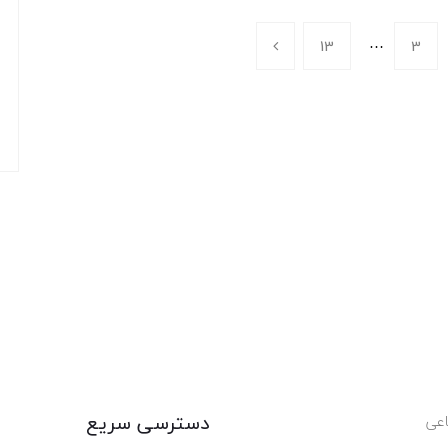
…
13
3
دسترسی سریع
عی