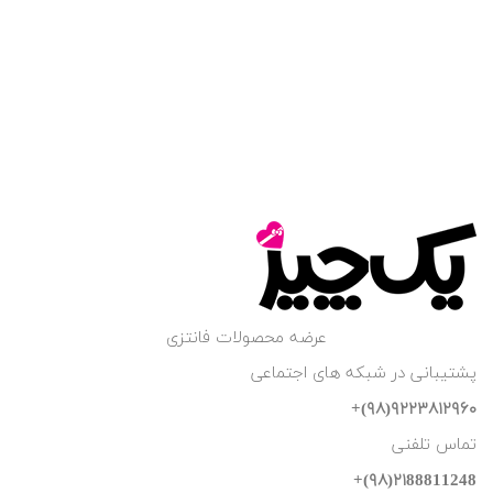
عرضه محصولات فانتزی
پشتیبانی در شبکه های اجتماعی
۹۲۲۳۸۱۲۹۶۰(۹۸)+
تماس تلفنی
۲۱88811248(۹۸)+