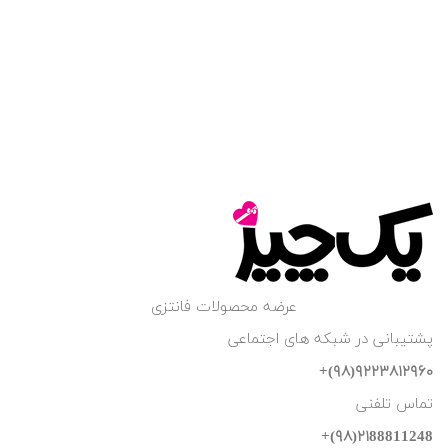
عرضه محصولات فانتزی
پشتیبانی در شبکه های اجتماعی
۹۲۲۳۸۱۲۹۶۰(۹۸)+
تماس تلفنی
۲۱88811248(۹۸)+