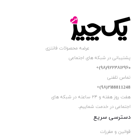
عرضه محصولات فانتزی
پشتیبانی در شبکه های اجتماعی
۹۲۲۳۸۱۲۹۶۰(۹۸)+
تماس تلفنی
۲۱88811248(۹۸)+
هفت روز هفته و ۲۴ ساعته در شبکه های
اجتماعی در خدمت شماییم.
دسترسی سریع
قوانین و مقررات