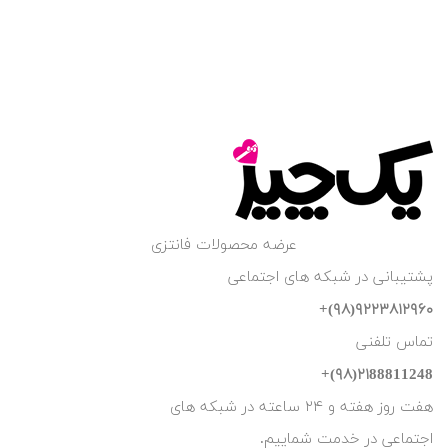
عرضه محصولات فانتزی
پشتیبانی در شبکه های اجتماعی
۹۲۲۳۸۱۲۹۶۰(۹۸)+
تماس تلفنی
۲۱88811248(۹۸)+
هفت روز هفته و ۲۴ ساعته در شبکه های
اجتماعی در خدمت شماییم.